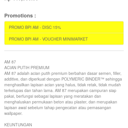
Promotions :
PROMO BPI AM - DISC 15%
PROMO BPI AM - VOUCHER MINIMARKET
AM 87
ACIAN PUTIH PREMIUM
AM 87 adalah acian putih premium berbahan dasar semen, filler,
additive, dan diperkuat dengan POLYMERIC BINDER™ sehingga
menghasilkan lapisan acian yang halus, tidak retak, tidak mudah
terkelupas dan tahan lama. AM 87 merupakan campuran siap
pakai, berfungsi sebagai lapisan yang meratakan dan
menghaluskan permukaan beton atau plaster, dan merupakan
lapisan awal sebelum tahap pengecatan atau pemasangan
wallpaper.
KEUNTUNGAN