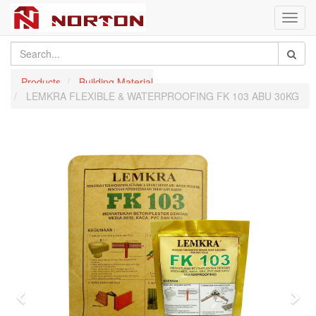
Toggl
navig
Products
Building Material
LEMKRA FLEXIBLE & WATERPROOFING FK 103 ABU 30KG
Previous
Nex