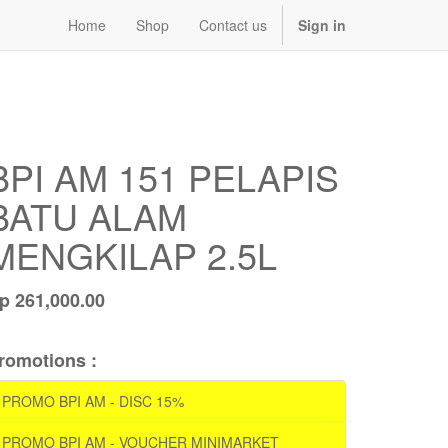
Home
Shop
Contact us
Sign in
BPI AM 151 PELAPIS
BATU ALAM
MENGKILAP 2.5L
Rp
261,000.00
romotions :
PROMO BPI AM - DISC 15%
PROMO BPI AM - VOUCHER MINIMARKET