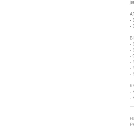
ja
A
- 
- 
B
- 
- 
- 
- 
- 
- 
K
- 
- 
H
Pe