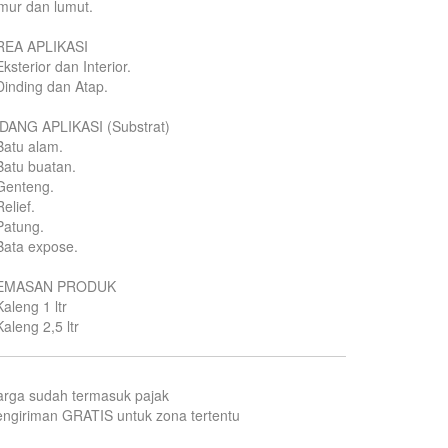
mur dan lumut.
REA APLIKASI
Eksterior dan Interior.
Dinding dan Atap.
IDANG APLIKASI (Substrat)
Batu alam.
Batu buatan.
Genteng.
Relief.
Patung.
Bata expose.
EMASAN PRODUK
Kaleng 1 ltr
Kaleng 2,5 ltr
arga sudah termasuk pajak
ngiriman GRATIS untuk zona tertentu