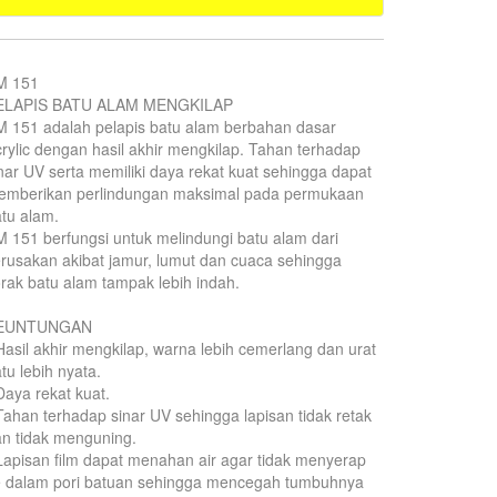
M 151
ELAPIS BATU ALAM MENGKILAP
 151 adalah pelapis batu alam berbahan dasar
rylic dengan hasil akhir mengkilap. Tahan terhadap
nar UV serta memiliki daya rekat kuat sehingga dapat
emberikan perlindungan maksimal pada permukaan
tu alam.
 151 berfungsi untuk melindungi batu alam dari
rusakan akibat jamur, lumut dan cuaca sehingga
rak batu alam tampak lebih indah.
EUNTUNGAN
Hasil akhir mengkilap, warna lebih cemerlang dan urat
tu lebih nyata.
Daya rekat kuat.
Tahan terhadap sinar UV sehingga lapisan tidak retak
n tidak menguning.
Lapisan film dapat menahan air agar tidak menyerap
e dalam pori batuan sehingga mencegah tumbuhnya