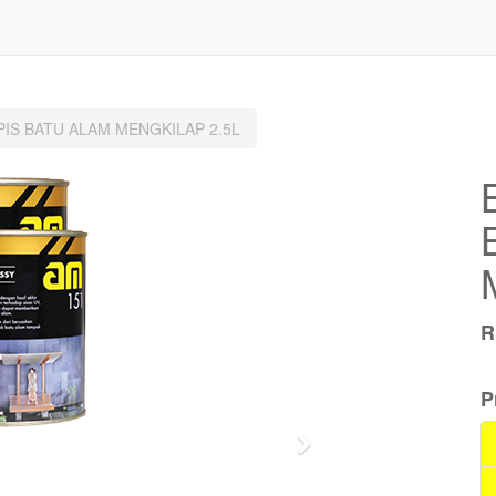
PIS BATU ALAM MENGKILAP 2.5L
P
Next