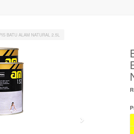
PIS BATU ALAM NATURAL 2.5L
P
Next