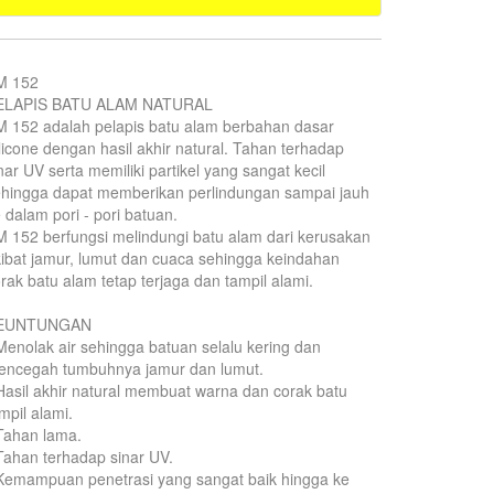
M 152
ELAPIS BATU ALAM NATURAL
 152 adalah pelapis batu alam berbahan dasar
licone dengan hasil akhir natural. Tahan terhadap
nar UV serta memiliki partikel yang sangat kecil
hingga dapat memberikan perlindungan sampai jauh
 dalam pori - pori batuan.
 152 berfungsi melindungi batu alam dari kerusakan
ibat jamur, lumut dan cuaca sehingga keindahan
rak batu alam tetap terjaga dan tampil alami.
EUNTUNGAN
Menolak air sehingga batuan selalu kering dan
encegah tumbuhnya jamur dan lumut.
Hasil akhir natural membuat warna dan corak batu
mpil alami.
Tahan lama.
Tahan terhadap sinar UV.
Kemampuan penetrasi yang sangat baik hingga ke