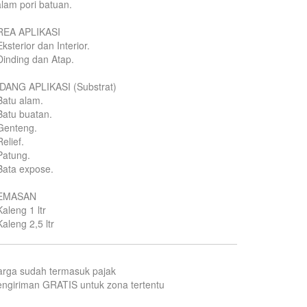
lam pori batuan.
REA APLIKASI
Eksterior dan Interior.
Dinding dan Atap.
IDANG APLIKASI (Substrat)
Batu alam.
Batu buatan.
Genteng.
Relief.
Patung.
Bata expose.
EMASAN
Kaleng 1 ltr
Kaleng 2,5 ltr
arga sudah termasuk pajak
ngiriman GRATIS untuk zona tertentu