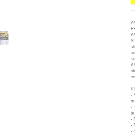
A
P
AM
Si
si
se
ke
AM
ak
co
K
- 
m
- 
ta
- 
- 
- 