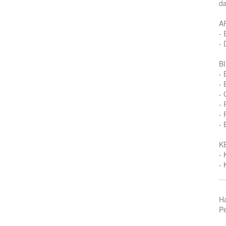
da
A
- 
- 
B
- 
- 
- 
- 
- 
- 
K
- 
- 
H
Pe