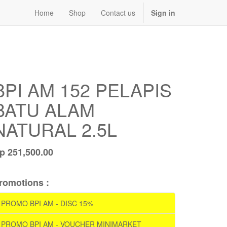
Home
Shop
Contact us
Sign in
BPI AM 152 PELAPIS
BATU ALAM
NATURAL 2.5L
Rp
251,500.00
romotions :
PROMO BPI AM - DISC 15%
PROMO BPI AM - VOUCHER MINIMARKET