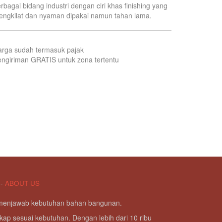
rbagai bidang industri dengan ciri khas finishing yang
ngkilat dan nyaman dipakai namun tahan lama.
arga sudah termasuk pajak
ngiriman GRATIS untuk zona tertentu
-
ABOUT US
g menjawab kebutuhan bahan bangunan.
kap sesuai kebutuhan. Dengan lebih dari 10 ribu