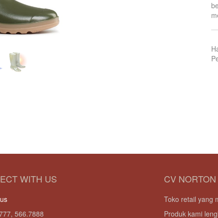
be
me
H
Pe
ECT WITH US
CV NORTON
 us
Toko retail yan
777, 566.7888
Produk kami leng