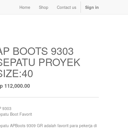
Home
Shop
Contact us
Sign in
AP BOOTS 9303
SEPATU PROYEK
SIZE:40
Rp
112,000.00
P 9303
patu Boot Favorit
patu APBoots 9309 GR adalah favorit para pekerja di