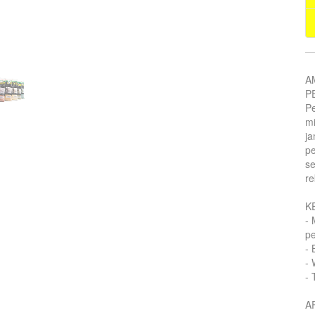
A
P
P
m
ja
p
se
re
K
-
p
- 
- 
- 
A