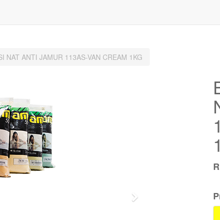
SI NAT ANTI JAMUR 113AS-VAN CREAM 1KG
P
Next