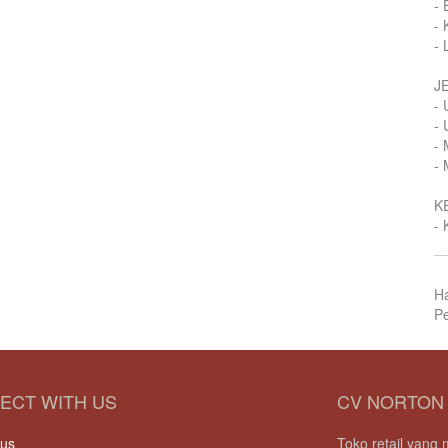
- 
- 
- 
J
- 
- 
- 
- 
K
- 
H
Pe
ECT WITH US
CV NORTON
 us
Toko retail yan