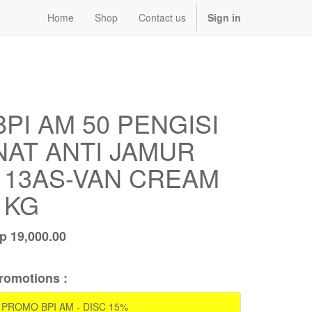
Home
Shop
Contact us
Sign in
BPI AM 50 PENGISI
NAT ANTI JAMUR
113AS-VAN CREAM
1KG
Rp
19,000.00
romotions :
PROMO BPI AM - DISC 15%