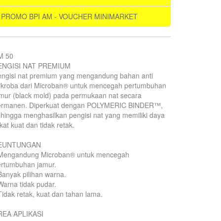
PROMO BPI AM - VOUCHER MINIMARKET
M 50
ENGISI NAT PREMIUM
engisi nat premium yang mengandung bahan anti
ikroba dari Microban® untuk mencegah pertumbuhan
mur (black mold) pada permukaan nat secara
ermanen. Diperkuat dengan POLYMERIC BINDER™,
hingga menghasilkan pengisi nat yang memiliki daya
kat kuat dan tidak retak.
EUNTUNGAN
 Mengandung Microban® untuk mencegah
ertumbuhan jamur.
Banyak pilihan warna.
Warna tidak pudar.
Tidak retak, kuat dan tahan lama.
REA APLIKASI