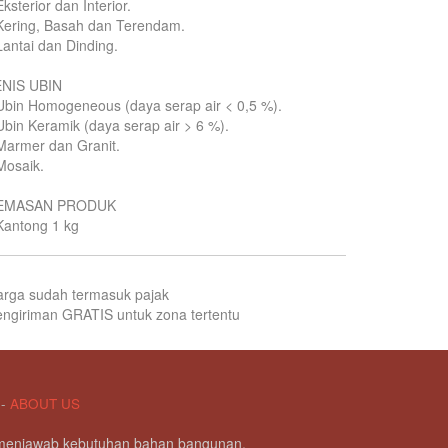
Eksterior dan Interior.
Kering, Basah dan Terendam.
Lantai dan Dinding.
ENIS UBIN
Ubin Homogeneous (daya serap air < 0,5 %).
Ubin Keramik (daya serap air > 6 %).
Marmer dan Granit.
Mosaik.
EMASAN PRODUK
Kantong 1 kg
arga sudah termasuk pajak
ngiriman GRATIS untuk zona tertentu
-
ABOUT US
g menjawab kebutuhan bahan bangunan.