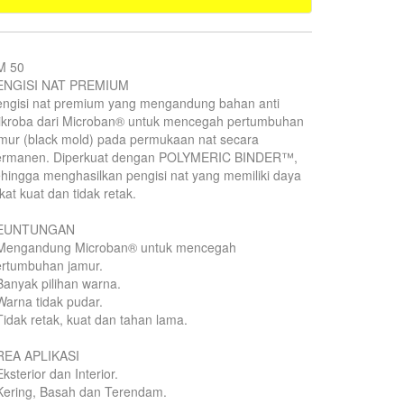
M 50
ENGISI NAT PREMIUM
engisi nat premium yang mengandung bahan anti
ikroba dari Microban® untuk mencegah pertumbuhan
mur (black mold) pada permukaan nat secara
ermanen. Diperkuat dengan POLYMERIC BINDER™,
hingga menghasilkan pengisi nat yang memiliki daya
kat kuat dan tidak retak.
EUNTUNGAN
 Mengandung Microban® untuk mencegah
ertumbuhan jamur.
Banyak pilihan warna.
Warna tidak pudar.
Tidak retak, kuat dan tahan lama.
REA APLIKASI
Eksterior dan Interior.
Kering, Basah dan Terendam.