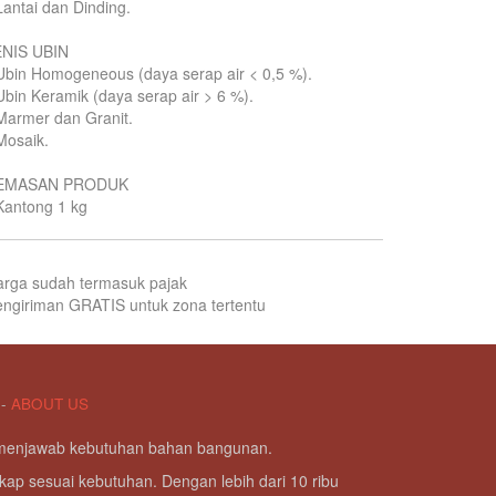
Lantai dan Dinding.
ENIS UBIN
Ubin Homogeneous (daya serap air < 0,5 %).
Ubin Keramik (daya serap air > 6 %).
Marmer dan Granit.
Mosaik.
EMASAN PRODUK
Kantong 1 kg
arga sudah termasuk pajak
ngiriman GRATIS untuk zona tertentu
-
ABOUT US
g menjawab kebutuhan bahan bangunan.
kap sesuai kebutuhan. Dengan lebih dari 10 ribu