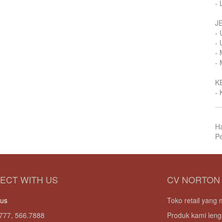
- 
J
- 
- 
- 
- 
K
- 
H
Pe
ECT WITH US
CV NORTON
 us
Toko retail yan
777, 566.7888
Produk kami leng