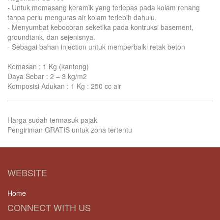
- Untuk memasang keramik yang terlepas pada kolam renang
tanpa perlu menguras air kolam terlebih dahulu.
- Menyumbat kebocoran seketika pada kontruksi basement,
groundtank, dan sejenisnya.
- Sebagai bahan injection untuk memperbaiki retak beton
Kemasan : 1 Kg (kantong)
Daya Sebar : 2 – 3 kg/m2
Komposisi Adukan : 1 Kg : 250 cc air
Harga sudah termasuk pajak
Pengiriman GRATIS untuk zona tertentu
WEBSITE
Home
CONNECT WITH US