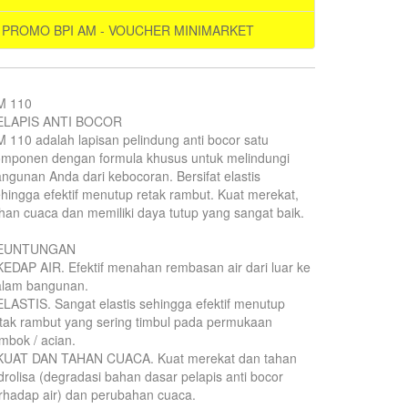
PROMO BPI AM - VOUCHER MINIMARKET
M 110
ELAPIS ANTI BOCOR
 110 adalah lapisan pelindung anti bocor satu
omponen dengan formula khusus untuk melindungi
ngunan Anda dari kebocoran. Bersifat elastis
hingga efektif menutup retak rambut. Kuat merekat,
han cuaca dan memiliki daya tutup yang sangat baik.
EUNTUNGAN
KEDAP AIR. Efektif menahan rembasan air dari luar ke
alam bangunan.
ELASTIS. Sangat elastis sehingga efektif menutup
tak rambut yang sering timbul pada permukaan
mbok / acian.
 KUAT DAN TAHAN CUACA. Kuat merekat dan tahan
drolisa (degradasi bahan dasar pelapis anti bocor
rhadap air) dan perubahan cuaca.