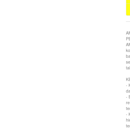
A
P
AM
k
ba
se
ta
K
- 
d
- 
re
te
-
hi
te