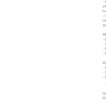
-
y
tu
-
ca
wa
A
- 
- 
- 
- 
K
- 
- 
- 
H
Pe