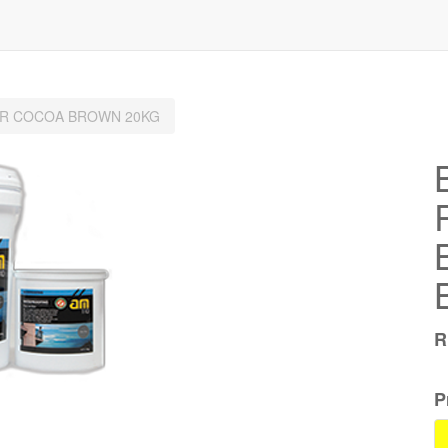
COR COCOA BROWN 20KG
P