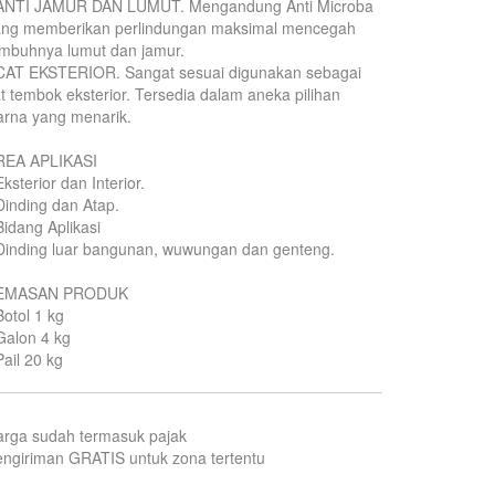
 ANTI JAMUR DAN LUMUT. Mengandung Anti Microba
ang memberikan perlindungan maksimal mencegah
mbuhnya lumut dan jamur.
 CAT EKSTERIOR. Sangat sesuai digunakan sebagai
t tembok eksterior. Tersedia dalam aneka pilihan
rna yang menarik.
REA APLIKASI
Eksterior dan Interior.
Dinding dan Atap.
Bidang Aplikasi
Dinding luar bangunan, wuwungan dan genteng.
EMASAN PRODUK
Botol 1 kg
Galon 4 kg
Pail 20 kg
arga sudah termasuk pajak
ngiriman GRATIS untuk zona tertentu