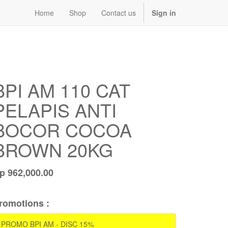
Home
Shop
Contact us
Sign in
BPI AM 110 CAT
PELAPIS ANTI
BOCOR COCOA
BROWN 20KG
Rp
962,000.00
romotions :
PROMO BPI AM - DISC 15%