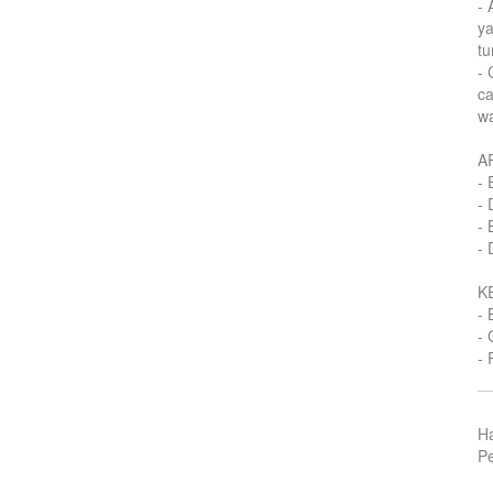
-
y
tu
-
ca
wa
A
- 
- 
- 
- 
K
- 
- 
- 
H
Pe