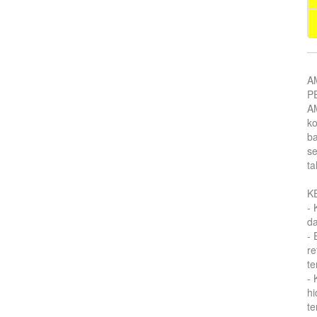
A
P
AM
k
ba
se
ta
K
- 
d
- 
re
te
-
hi
te