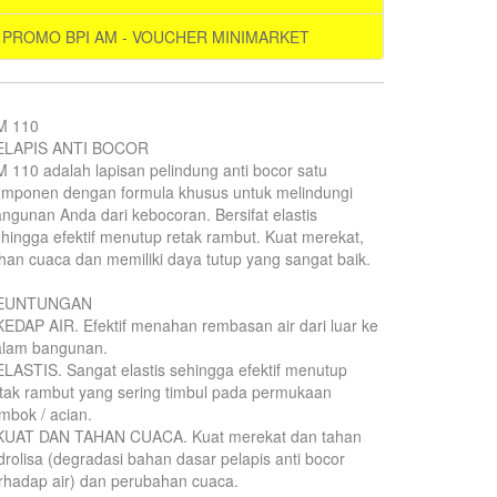
PROMO BPI AM - VOUCHER MINIMARKET
M 110
ELAPIS ANTI BOCOR
 110 adalah lapisan pelindung anti bocor satu
omponen dengan formula khusus untuk melindungi
ngunan Anda dari kebocoran. Bersifat elastis
hingga efektif menutup retak rambut. Kuat merekat,
han cuaca dan memiliki daya tutup yang sangat baik.
EUNTUNGAN
KEDAP AIR. Efektif menahan rembasan air dari luar ke
alam bangunan.
ELASTIS. Sangat elastis sehingga efektif menutup
tak rambut yang sering timbul pada permukaan
mbok / acian.
 KUAT DAN TAHAN CUACA. Kuat merekat dan tahan
drolisa (degradasi bahan dasar pelapis anti bocor
rhadap air) dan perubahan cuaca.