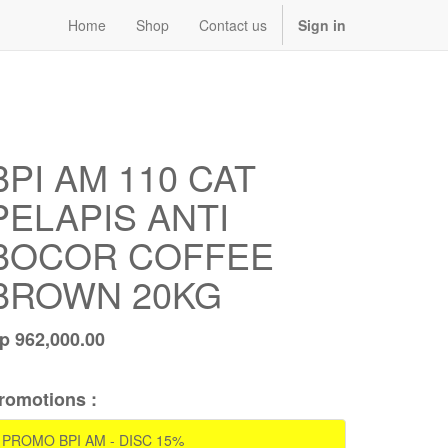
Home
Shop
Contact us
Sign in
BPI AM 110 CAT
PELAPIS ANTI
BOCOR COFFEE
BROWN 20KG
Rp
962,000.00
romotions :
PROMO BPI AM - DISC 15%