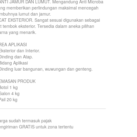
 ANTI JAMUR DAN LUMUT. Mengandung Anti Microba
ang memberikan perlindungan maksimal mencegah
mbuhnya lumut dan jamur.
 CAT EKSTERIOR. Sangat sesuai digunakan sebagai
t tembok eksterior. Tersedia dalam aneka pilihan
rna yang menarik.
REA APLIKASI
Eksterior dan Interior.
Dinding dan Atap.
Bidang Aplikasi
Dinding luar bangunan, wuwungan dan genteng.
EMASAN PRODUK
Botol 1 kg
Galon 4 kg
Pail 20 kg
arga sudah termasuk pajak
ngiriman GRATIS untuk zona tertentu