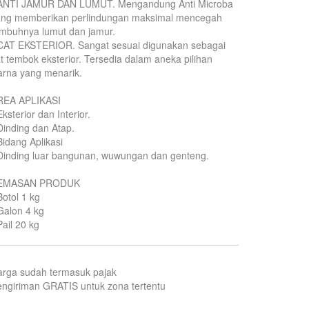
 ANTI JAMUR DAN LUMUT. Mengandung Anti Microba
ang memberikan perlindungan maksimal mencegah
mbuhnya lumut dan jamur.
 CAT EKSTERIOR. Sangat sesuai digunakan sebagai
t tembok eksterior. Tersedia dalam aneka pilihan
rna yang menarik.
REA APLIKASI
Eksterior dan Interior.
Dinding dan Atap.
Bidang Aplikasi
Dinding luar bangunan, wuwungan dan genteng.
EMASAN PRODUK
Botol 1 kg
Galon 4 kg
Pail 20 kg
arga sudah termasuk pajak
ngiriman GRATIS untuk zona tertentu