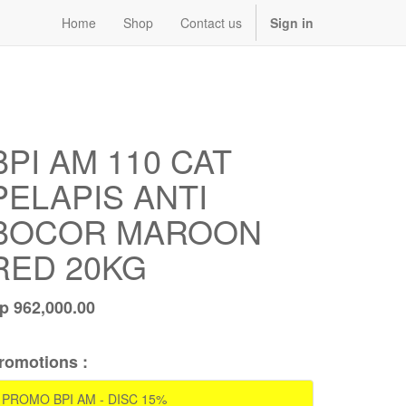
Home
Shop
Contact us
Sign in
BPI AM 110 CAT
PELAPIS ANTI
BOCOR MAROON
RED 20KG
Rp
962,000.00
romotions :
PROMO BPI AM - DISC 15%