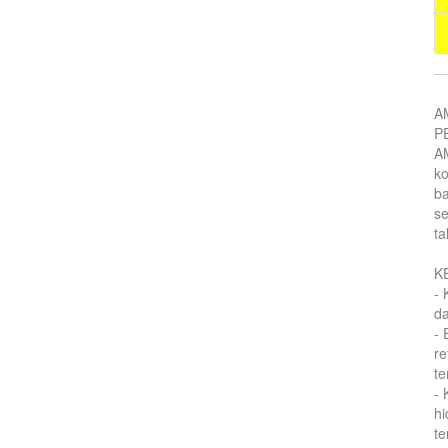
A
P
AM
k
ba
se
ta
K
- 
d
- 
re
te
-
hi
te