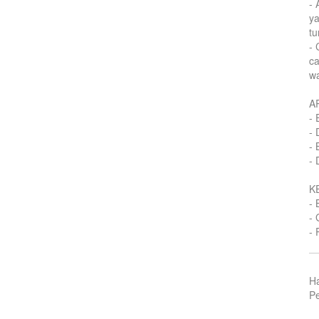
-
y
tu
-
ca
wa
A
- 
- 
- 
- 
K
- 
- 
- 
H
Pe