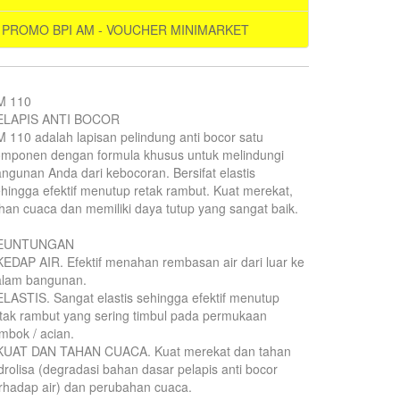
PROMO BPI AM - VOUCHER MINIMARKET
M 110
ELAPIS ANTI BOCOR
 110 adalah lapisan pelindung anti bocor satu
omponen dengan formula khusus untuk melindungi
ngunan Anda dari kebocoran. Bersifat elastis
hingga efektif menutup retak rambut. Kuat merekat,
han cuaca dan memiliki daya tutup yang sangat baik.
EUNTUNGAN
KEDAP AIR. Efektif menahan rembasan air dari luar ke
alam bangunan.
ELASTIS. Sangat elastis sehingga efektif menutup
tak rambut yang sering timbul pada permukaan
mbok / acian.
 KUAT DAN TAHAN CUACA. Kuat merekat dan tahan
drolisa (degradasi bahan dasar pelapis anti bocor
rhadap air) dan perubahan cuaca.