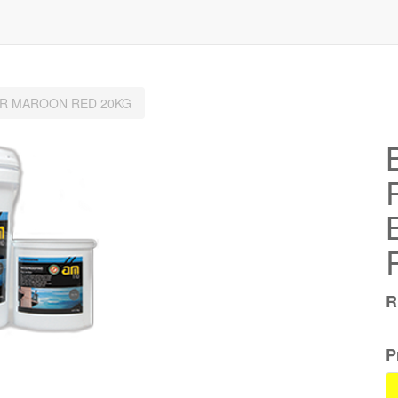
COR MAROON RED 20KG
P