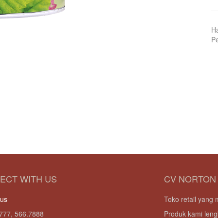
H
Pe
ECT WITH US
CV NORTON
 us
Toko retail yan
777, 566.7888
Produk kami leng