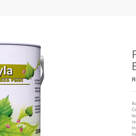
Ac
Ca
te
ra
ma
cu