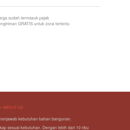
arga sudah termasuk pajak
ngiriman GRATIS untuk zona tertentu
-
ABOUT US
g menjawab kebutuhan bahan bangunan.
kap sesuai kebutuhan. Dengan lebih dari 10 ribu