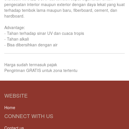
pengecatan interior maupun exterior dengan daya lekat yang kuat
terhadap tembok lama maupun baru, fiberboard, cement, dan
hardboard.
Advantage:
- Tahan terhadap sinar UV dan cuaca tropis
- Tahan alkali
- Bisa dibersihkan dengan air
Harga sudah termasuk pajak
Pengiriman GRATIS untuk zona tertentu
WEBSITE
Home
CONNECT WITH US
Contact us