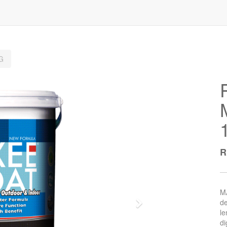
G
M
de
Next
le
di