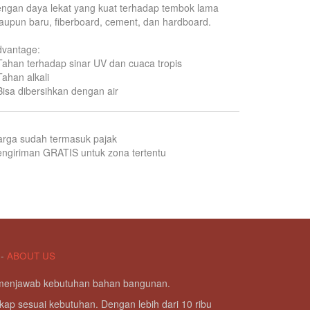
ngan daya lekat yang kuat terhadap tembok lama
upun baru, fiberboard, cement, dan hardboard.
dvantage:
Tahan terhadap sinar UV dan cuaca tropis
Tahan alkali
Bisa dibersihkan dengan air
arga sudah termasuk pajak
ngiriman GRATIS untuk zona tertentu
-
ABOUT US
g menjawab kebutuhan bahan bangunan.
kap sesuai kebutuhan. Dengan lebih dari 10 ribu