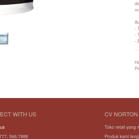
de
ma
A
- 
- 
- 
H
Pe
ECT WITH US
CV NORTON
 us
Toko retail yan
777, 566.7888
Produk kami leng