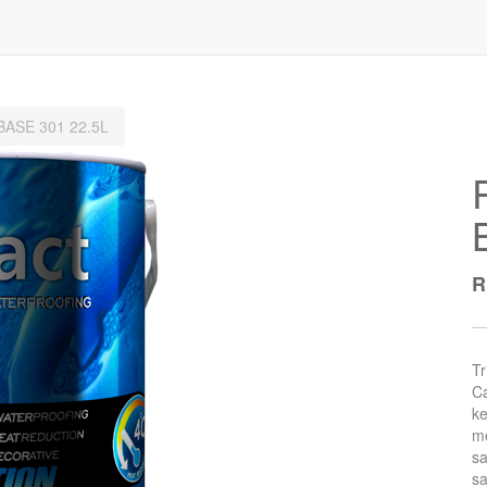
ASE 301 22.5L
Tr
Ca
ke
m
sa
sa