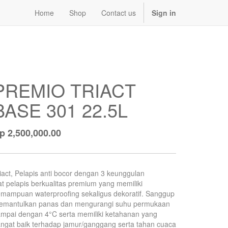
Home
Shop
Contact us
Sign in
PREMIO TRIACT
BASE 301 22.5L
Rp
2,500,000.00
iact, Pelapis anti bocor dengan 3 keunggulan
t pelapis berkualitas premium yang memiliki
mampuan waterproofing sekaligus dekoratif. Sanggup
emantulkan panas dan mengurangi suhu permukaan
mpai dengan 4°C serta memiliki ketahanan yang
ngat baik terhadap jamur/ganggang serta tahan cuaca