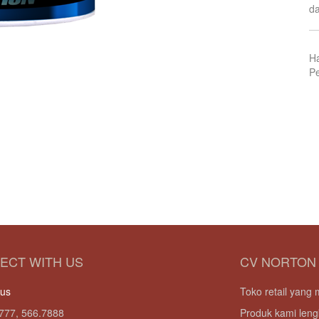
da
H
Pe
ECT WITH US
CV NORTON
 us
Toko retail yan
777, 566.7888
Produk kami leng