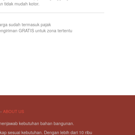
n tidak mudah kotor.
arga sudah termasuk pajak
ngiriman GRATIS untuk zona tertentu
-
ABOUT US
g menjawab kebutuhan bahan bangunan.
kap sesuai kebutuhan. Dengan lebih dari 10 ribu