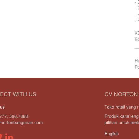
- 
- 
- 
- 
K
Bo
H
Pe
ECT WITH US
CV NORTON
 us
Toko retail yan
777, 566.7888
Produk kami leng
@nortonbangunan.com
pilihan untuk me
English