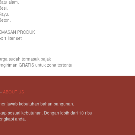
Batu alam.
Besi.
Kayu.
Beton.
EMASAN PRODUK
x 1 liter set
arga sudah termasuk pajak
ngiriman GRATIS untuk zona tertentu
-
ABOUT US
g menjawab kebutuhan bahan bangunan.
kap sesuai kebutuhan. Dengan lebih dari 10 ribu
lengkapi anda.