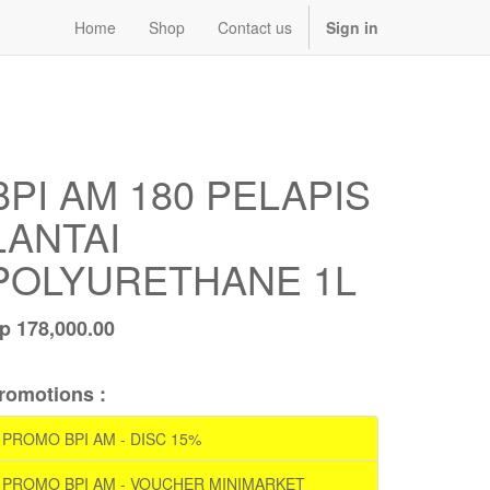
Home
Shop
Contact us
Sign in
BPI AM 180 PELAPIS
LANTAI
POLYURETHANE 1L
Rp
178,000.00
romotions :
PROMO BPI AM - DISC 15%
PROMO BPI AM - VOUCHER MINIMARKET