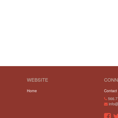
WEBSITE
CONN
Home
Contact
566.7
info