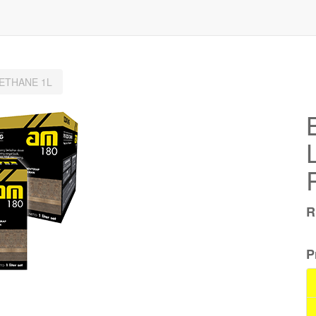
RETHANE 1L
P