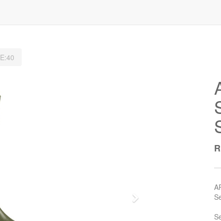
E:40
A
Se
Next
Se