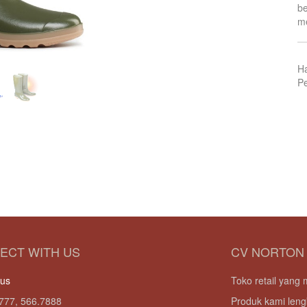
be
me
H
Pe
ECT WITH US
CV NORTON
 us
Toko retail yan
777, 566.7888
Produk kami leng