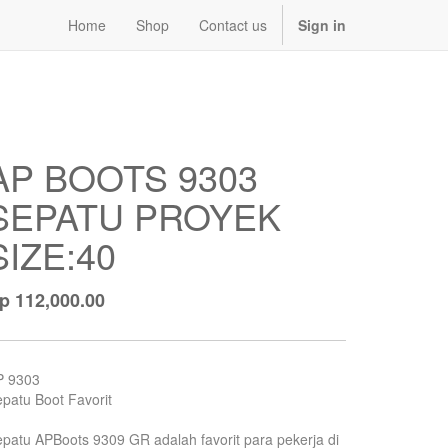
Home
Shop
Contact us
Sign in
AP BOOTS 9303
SEPATU PROYEK
SIZE:40
Rp
112,000.00
P 9303
patu Boot Favorit
patu APBoots 9309 GR adalah favorit para pekerja di