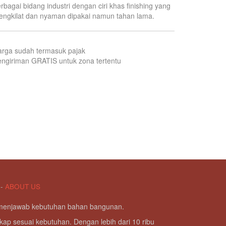
rbagai bidang industri dengan ciri khas finishing yang
ngkilat dan nyaman dipakai namun tahan lama.
arga sudah termasuk pajak
ngiriman GRATIS untuk zona tertentu
-
ABOUT US
g menjawab kebutuhan bahan bangunan.
kap sesuai kebutuhan. Dengan lebih dari 10 ribu