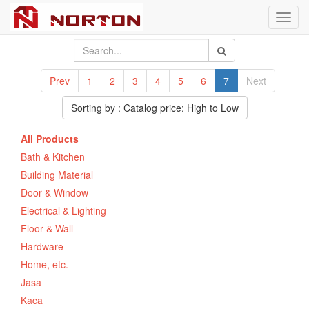
Toggl
navig
Prev
1
2
3
4
5
6
7
Next
Sorting by : Catalog price: High to Low
All Products
Bath & Kitchen
Building Material
Door & Window
Electrical & Lighting
Floor & Wall
Hardware
Home, etc.
Jasa
Kaca