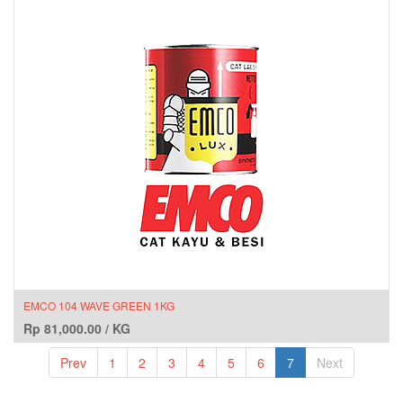
EMCO 104 WAVE GREEN 1KG
Rp
81,000.00
/
KG
Prev
1
2
3
4
5
6
7
Next